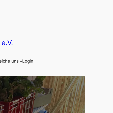
e.V.
eiche uns
Login