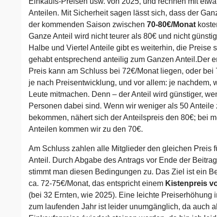
Einkaufs-Preisen usw. von 2025, und rechnen mit etwa
Anteilen. Mit Sicherheit sagen lässt sich, dass der Ganz
der kommenden Saison zwischen
70-80€/Monat
koste
Ganze Anteil wird nicht teurer als 80€ und nicht günstig
Halbe und Viertel Anteile gibt es weiterhin, die Preise 
gehabt entsprechend anteilig zum Ganzen Anteil.Der e
Preis kann am Schluss bei 72€/Monat liegen, oder bei
je nach Preisentwicklung, und vor allem: je nachdem, w
Leute mitmachen. Denn – der Anteil wird günstiger, w
Personen dabei sind. Wenn wir weniger als 50 Anteil
bekommen, nähert sich der Anteilspreis den 80€; bei m
Anteilen kommen wir zu den 70€.
Am Schluss zahlen alle Mitglieder den gleichen Preis f
Anteil. Durch Abgabe des Antrags vor Ende der Beitra
stimmt man diesen Bedingungen zu. Das Ziel ist ein Be
ca. 72-75€/Monat, das entspricht einem
Kistenpreis v
(bei 32 Ernten, wie 2025). Eine leichte Preiserhöhung 
zum laufenden Jahr ist leider unumgänglich, da auch a