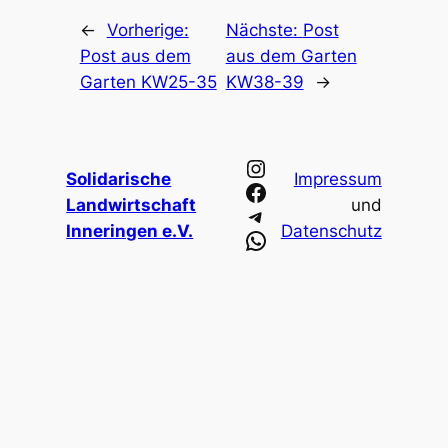
←
Vorherige:
Nächste:
Post
Post aus dem
aus dem Garten
Garten KW25-35
KW38-39
→
Instagram
Solidarische
Impressum
Facebook
Landwirtschaft
und
Telegram
Inneringen e.V.
Datenschutz
WhatsApp