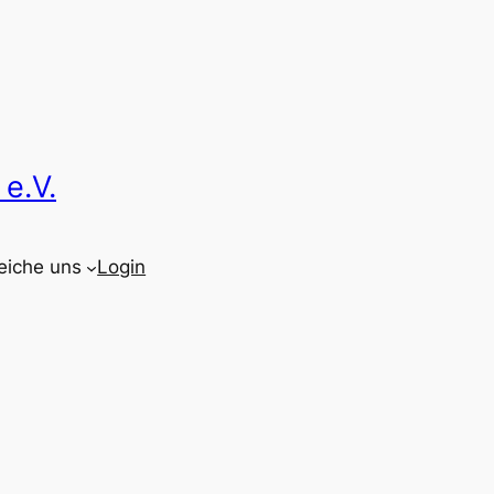
e.V.
eiche uns
Login