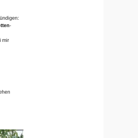
kündigen:
tten
-
 mir
tehen