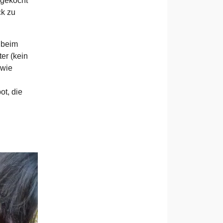
bgekocht
ck zu
 beim
er (kein
 wie
ot, die