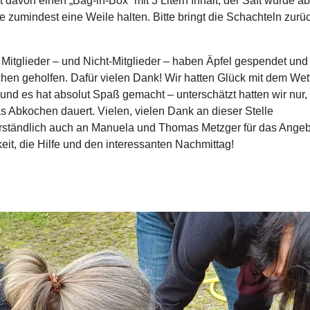
davon einen „Bag-in-Box“ mit 3 Litern Inhalt; der Saft wurde a
te zumindest eine Weile halten. Bitte bringt die Schachteln zurü
Mitglieder – und Nicht-Mitglieder – haben Äpfel gespendet und
hen geholfen. Dafür vielen Dank! Wir hatten Glück mit dem Wett
und es hat absolut Spaß gemacht – unterschätzt hatten wir nur,
s Abkochen dauert. Vielen, vielen Dank an dieser Stelle
rständlich auch an Manuela und Thomas Metzger für das Angeb
eit, die Hilfe und den interessanten Nachmittag!