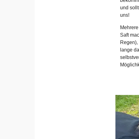
bekommt 
und soll
uns!
Mehrere 
Saft mac
Regen), 
lange da
selbstve
Möglichk