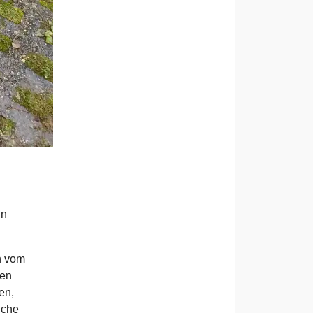
nn
n vom
hen
en,
iche