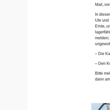
Mail, v
In diese
Ute und 
Ernte, 
lagerfäh
melden; 
ungewoh
– Die Ka
– Den Ko
Bitte me
dann am 