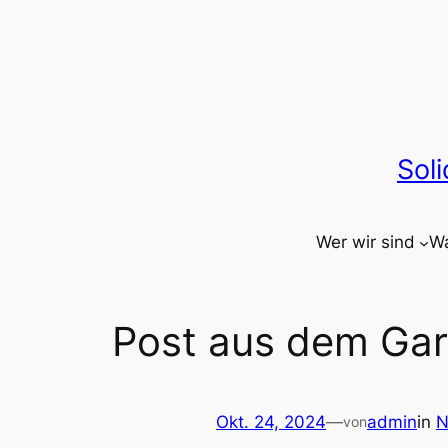
Zum
Inhalt
springen
Sol
Wer wir sind
Wa
Post aus dem Ga
Okt. 24, 2024
—
admin
in
N
von