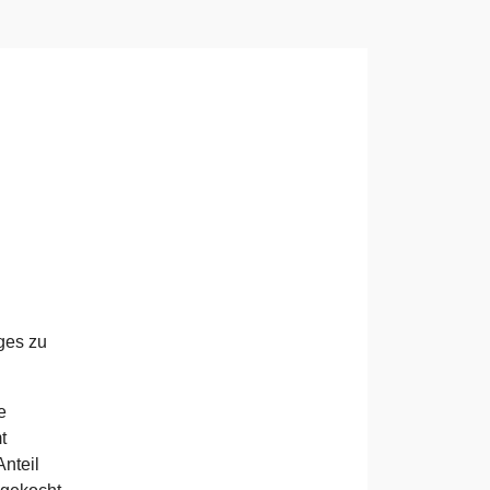
iges zu
e
t
Anteil