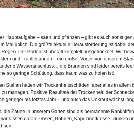
r Hauptaufgabe – säen und pflanzen – gibt es auch sonst gen
 im Mai üblich. Die größte aktuelle Herausforderung ist dabei de
 Regen. Der Boden ist überall komplett ausgetrocknet. Wir be
nklern und Tropfleitungen – ein großer Vorteil von unserem Stand
andene Wasseranschluss… die Brunnen sind leider bereits leer
ne so geringe Schüttung, dass kaum was zu holen ist).
en Stellen hatten wir Trockenheitsschäden, aber alles in allem i
n zu managen. Positive Resultate der Trockenheit: der Schneck
lich geringer als letztes Jahr – und auch das Unkraut wächst lan
: die Zäune in unserem Garten sind als permanente Rankhilfen
 wir lassen daran Erbsen, Bohnen, Kapuzinerkresse, Gurken u
hsen.