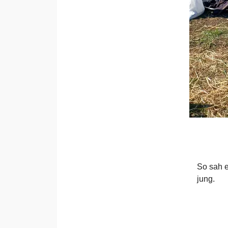
So sah e
jung.