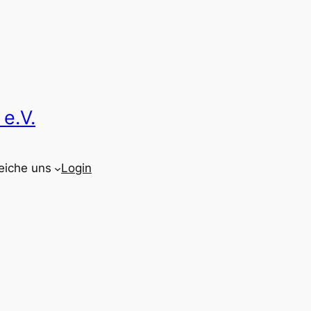
e.V.
eiche uns
Login