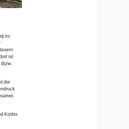
ug zu
r
wässern
ort ist
 (bzw.
st die
endruck
gsamer.
nd Kürbis