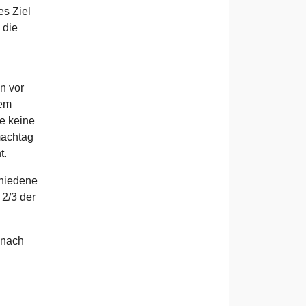
es Ziel
 die
n vor
dem
e keine
machtag
t.
chiedene
 2/3 der
 nach