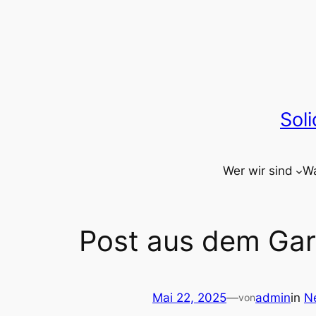
Zum
Inhalt
springen
Sol
Wer wir sind
Wa
Post aus dem Ga
Mai 22, 2025
—
admin
in
N
von