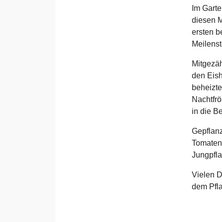
Im Garte
diesen M
ersten b
Meilenst
Mitgezäh
den Eish
beheizte
Nachtfrö
in die B
Gepflanz
Tomaten
Jungpfla
Vielen D
dem Pfl