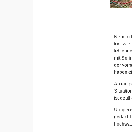
Neben de
tun, wie
fehlende
mit Spri
der vorh
haben ei
An einig
Situatio
ist deut
Übrigens
gedacht:
hochwac