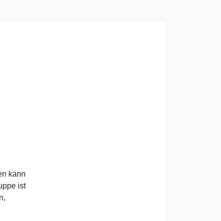
en kann
uppe ist
n,