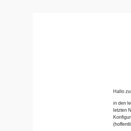
Hallo z
in den l
letzten 
Konfigur
(hoffent