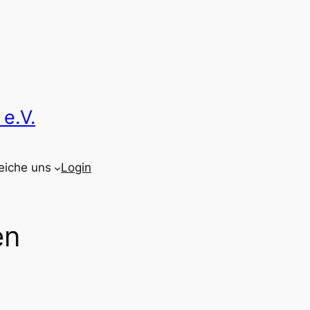
e.V.
eiche uns
Login
en