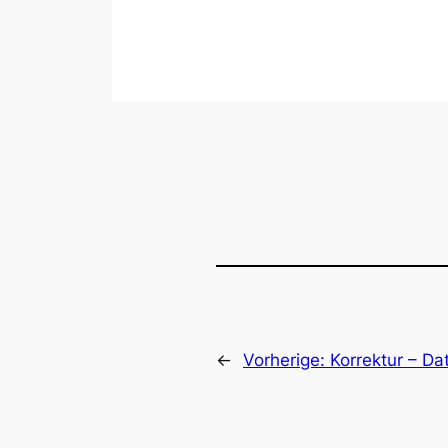
←
Vorherige:
Korrektur – D