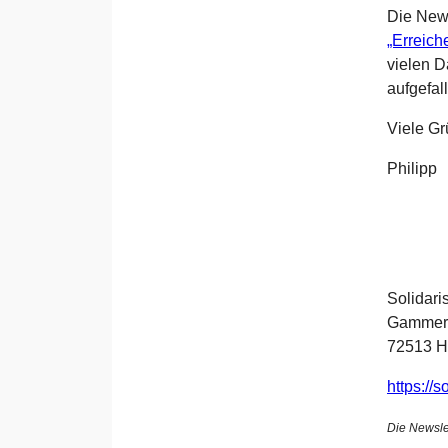
Die News
„Erreich
vielen D
aufgefa
Viele Gr
Philipp
Solidari
Gammert
72513 H
https://
Die Newsle