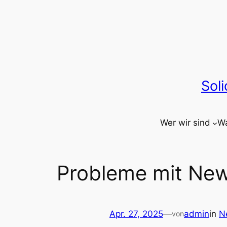
Zum
Inhalt
springen
Sol
Wer wir sind
Wa
Probleme mit New
Apr. 27, 2025
—
admin
in
N
von