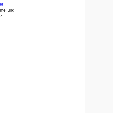
er
eme; und
r