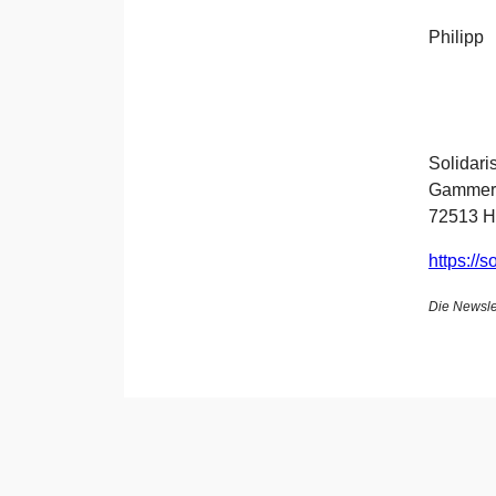
Philipp
Solidari
Gammert
72513 H
https://
Die Newsle