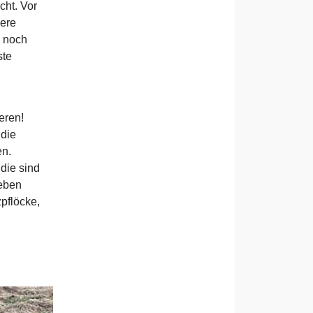
cht. Vor
sere
h noch
ste
eren!
 die
en.
die sind
 eben
zpflöcke,