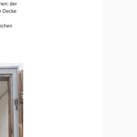
nen: der
ie Decke
Wochen