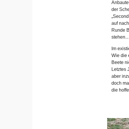
Anbautei
der Sche
„Second 
auf nach
Runde B
stehen
Im exist
Wie die 
Beete ni
Letztes 
aber inz
doch mal
die hoffe