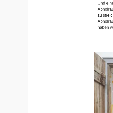
Und eine
Abholrau
zu strei
Abholrau
haben w