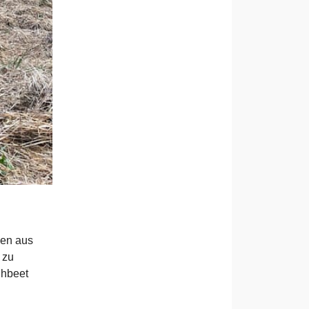
den aus
 zu
ühbeet