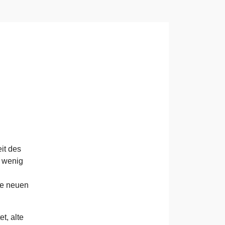
it des
r wenig
ie neuen
et, alte