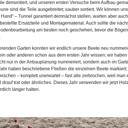
le demontiert, und unseren ersten Versuche beim Aufbau gema
une sind die Teile ausgebreitet; sauber sortiert. Wir können un
Hand“ – Tunnel garantiert demnächst stellen, warten aber auc
bestellte Ersatzteile und Montagematerial. Auch sollte die näch
odenbearbeitung am besten noch geschehen, bevor die Bögen
…
ierenden Garten konnten wir endlich unsere Beete neu nummeri
ein oder anderen schon aus dem ersten Jahr wissen: wir haben
cht nur in der Anbauplanung nummeriert, sondern auch im Gart
Jahr haben beschriebene Fließen die einzelnen Beete markiert; 
wischen – komplett unerwartet – fast alle zerbrochen, weil man
 drauf trat oder ähnliches. Dieses Jahr verwenden wir jetzt Hol
ntlich länger halten.