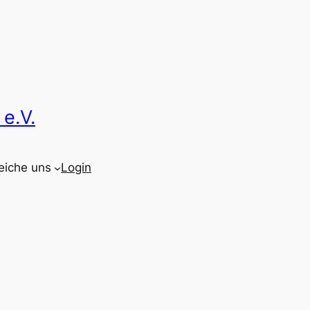
e.V.
eiche uns
Login