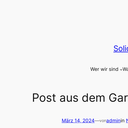
Zum
Inhalt
springen
Sol
Wer wir sind
Wa
Post aus dem Ga
März 14, 2024
—
admin
in
von