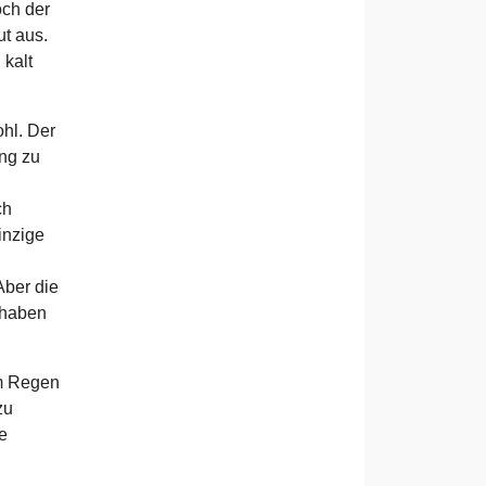
och der
ut aus.
 kalt
hl. Der
ng zu
ch
inzige
Aber die
 haben
em Regen
zu
e