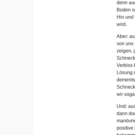
denn auc
Boden se
Hin und 
wird.
Aber: au
von uns 
zeigen, 
Schneck
Verbiss 
Lösung d
dementsp
Schneck
wir soga
Und: auc
dann do
manövri
positive