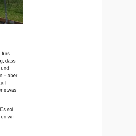
 fürs
ng, dass
n und
n – aber
gut
er etwas
Es soll
ren wir