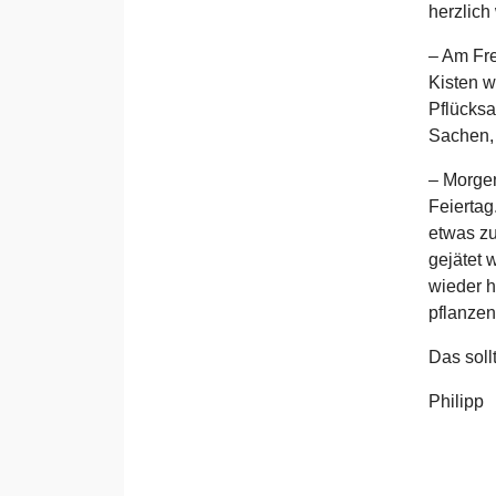
herzlich
– Am Fre
Kisten w
Pflücksa
Sachen,
– Morgen
Feiertag
etwas zu
gejätet 
wieder h
pflanzen.
Das soll
Philipp