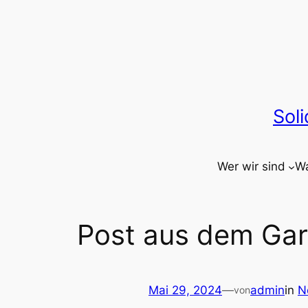
Zum
Inhalt
springen
Sol
Wer wir sind
Wa
Post aus dem Ga
Mai 29, 2024
—
admin
in
N
von