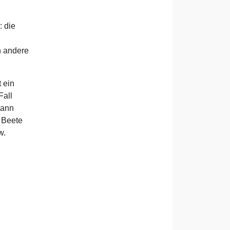
: die
h andere
 ein
Fall
kann
 Beete
w.