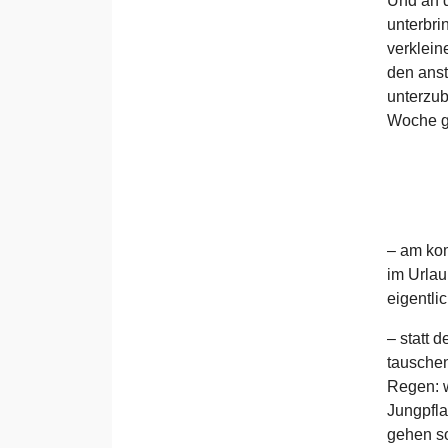
Und an d
unterbri
verklein
den ans
unterzub
Woche ge
– am kom
im Urlau
eigentli
– statt 
tauschen
Regen: w
Jungpfla
gehen so