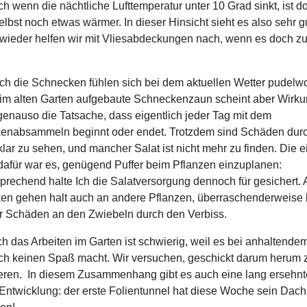
h wenn die nächtliche Lufttemperatur unter 10 Grad sinkt, ist d
lbst noch etwas wärmer. In dieser Hinsicht sieht es also sehr g
wieder helfen wir mit Vliesabdeckungen nach, wenn es doch zu
ch die Schnecken fühlen sich bei dem aktuellen Wetter pudelwo
im alten Garten aufgebaute Schneckenzaun scheint aber Wirku
genauso die Tatsache, dass eigentlich jeder Tag mit dem
enabsammeln beginnt oder endet. Trotzdem sind Schäden dur
klar zu sehen, und mancher Salat ist nicht mehr zu finden. Die e
afür war es, genügend Puffer beim Pflanzen einzuplanen:
rechend halte Ich die Salatversorgung dennoch für gesichert. 
en gehen halt auch an andere Pflanzen, überraschenderweise
r Schäden an den Zwiebeln durch den Verbiss.
h das Arbeiten im Garten ist schwierig, weil es bei anhaltend
ch keinen Spaß macht. Wir versuchen, geschickt darum herum 
eren. In diesem Zusammenhang gibt es auch eine lang ersehnt
 Entwicklung: der erste Folientunnel hat diese Woche sein Dach