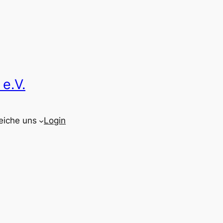
e.V.
eiche uns
Login