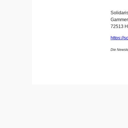
Solidari
Gammert
72513 H
https://
Die Newsle