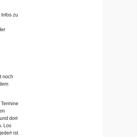
 Infos zu
der
t noch
 dem
n Termine
den
und dort
n. Los
ede/r ist