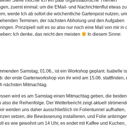
ieser Stelle möchte Ich ein paar organisatorische Themen
ngen, zuerst einmal: um die EMail- und Nachrichtenflut etwas zu
ern, werde Ich ab sofort die wöchentliche Gartenpost nutzen, um
tehenden Terminen, der nächsten Abholung und den Aufgaben
ringen. Prinzipiell soll es so also nur noch eine Mail von mir in 
ben: Ich denke, das reicht den meisten
In diesem Sinne:
menden Samstag, 01.06., ist ein Workshop geplant. Isabelle is
b: der erste Gartenworkshop von ihr wird am 15.06. stattfinden,
ch nächsten Mitmachtag.
dessen wird es am Samstag einen Mitmachtag geben, die beide
 also die Reihenfolge. Der Wetterbericht zeigt aktuell strömen
ir werden uns daher ausschließlich im Folientunnel aufhalten, 
nzen setzen, die Bewässerung installieren, und Folie anbringe
ll es wie gewohnt um 14 Uhr, es endet mit Kaffee und Kuchen, j