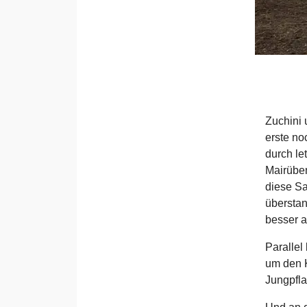
Zuchini 
erste no
durch le
Mairüben
diese Sa
überstan
besser a
Parallel
um den K
Jungpfla