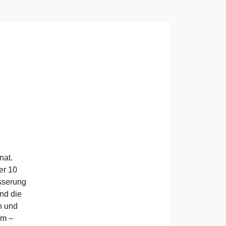
nat.
er 10
ässerung
nd die
n und
um –