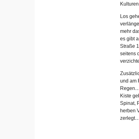
Kulturen
Los gehe
verlänge
mehr das
es gibt 
Straße 1
seitens 
verzicht
Zusätzl
und am F
Regen… A
Kiste ge
Spinat, 
herben V
zerlegt