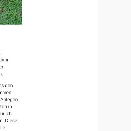
t
hr in
er
n.
es den
ammen
 Anlegen
zen in
ürlich
n. Diese
die