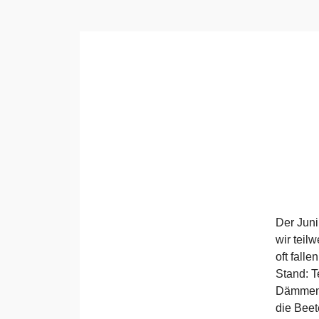
Der Juni
wir teil
oft fall
Stand: T
Dämmen 
die Beet