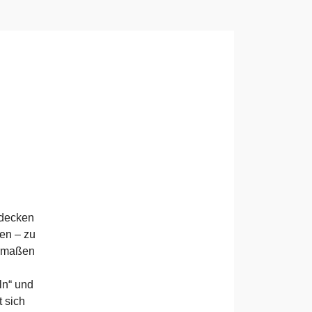
 decken
ken – zu
ermaßen
ln“ und
 sich