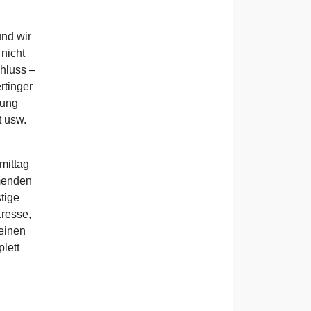
und wir
nicht
hluss –
rtinger
rung
t usw.
mittag
ömenden
tige
Kresse,
 einen
lett