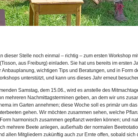
 an dieser Stelle noch einmal – richtig – zum ersten Workshop mi
 (Tisson, aus Freiburg) einladen. Sie hat uns bereits im ersten Ja
 Anbauplanung, wichtigen Tips und Beratungen, und in Form d
rkshops unterstützt, und kann uns dieses Jahr erneut besuche
enden Samstag, dem 15.06., wird es anstelle des Mitmachtag
von mehreren Nachmittagsterminen geben, an dem wir uns zus
hema im Garten annehmen; diese Woche soll es primär um das
uterbeeten gehen. Wir möchten zusammen sehen, welche Pflan
 Form harmonisch zusammen gepflanzt werden können; und nat
uch mehrere Beete anlegen, außerhalb der normalen Beetrotatio
nd allen Mitgliedern zukünftig auch zur Ernte offen, sobald sich 