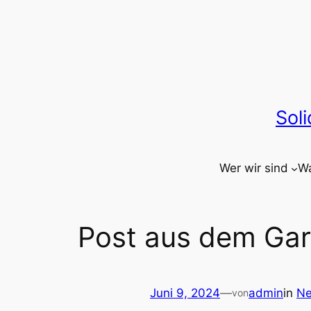
Zum
Inhalt
springen
Sol
Wer wir sind
Wa
Post aus dem Ga
Juni 9, 2024
—
admin
in
Ne
von