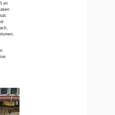
ß an
haben
sät.
nd
ach,
blumen,
im
ise