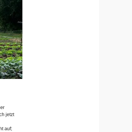
der
h jetzt
t auf;