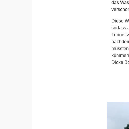
das Wass
verschon
Diese W
sodass a
Tunnel w
nachdem
mussten 
kümmern.
Dicke Bo