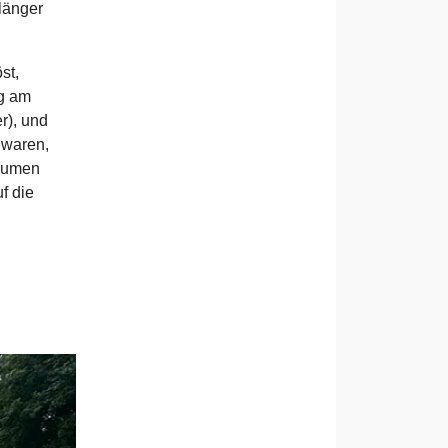
länger
st,
ng am
r), und
 waren,
räumen
f die