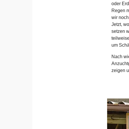
oder Er
Regen ma
wir noch
Jetzt, w
setzen w
teilwei
um Schäd
Nach wie
Anzucht
zeigen u