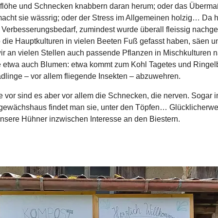
dflöhe und Schnecken knabbern daran herum; oder das Überma
cht sie wässrig; oder der Stress im Allgemeinen holzig… Da 
 Verbesserungsbedarf, zumindest wurde überall fleissig nachge
o die Hauptkulturen in vielen Beeten Fuß gefasst haben, säen u
ir an vielen Stellen auch passende Pflanzen in Mischkulturen n
se etwa auch Blumen: etwa kommt zum Kohl Tagetes und Ringel
linge – vor allem fliegende Insekten – abzuwehren.
 vor sind es aber vor allem die Schnecken, die nerven. Sogar 
gewächshaus findet man sie, unter den Töpfen… Glücklicherwe
nsere Hühner inzwischen Interesse an den Biestern.