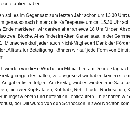
 dort etabliert haben.
n soll es im Gegensatz zum letzten Jahr schon um 13.30 Uhr; 
rn genauso nach hinten: die Kaffeepause um ca. 15.30 Uhr soll 
 Ende markieren, wir denken eher an etwa 18 Uhr für den Absc
also zwei Blöcke. Alles findet im Alten Garten statt, in der Gamme
1. Mitmachen darf jeder, auch Nicht-Mitglieder! Dank der Förde
der „Allianz für Beteiligung“ können wir auf jede Form von Eintrit
en.
ich werden wir diese Woche am Mitmachen am Donnerstagnach
reitagmorgen festhalten, vorausgesetzt wir haben keinen str
ufgabenlisten folgen. Am Freitag wird es wieder eine Salatlas
ben, mit zwei Kopfsalaten, Kohlrabi, Rettich oder Radieschen, 
Frühlingszwiebeln und hoffentlich Topfkräutern – hier hatten wir
erlust, der Dill wurde von den Schnecken in zwei Nächten komp
…