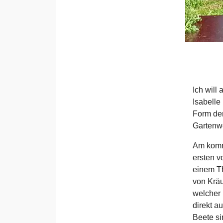
Ich will
Isabelle
Form der
Gartenwo
Am komm
ersten 
einem T
von Krä
welcher
direkt a
Beete si