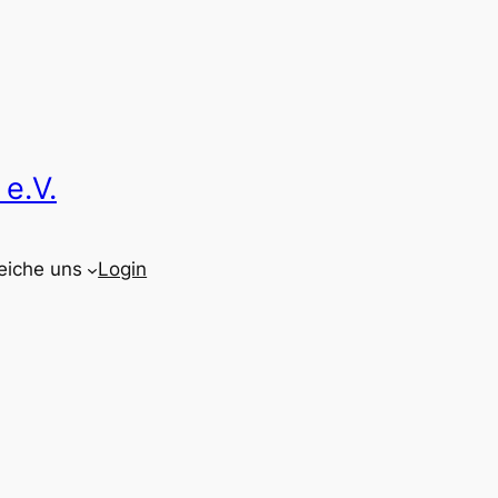
e.V.
eiche uns
Login